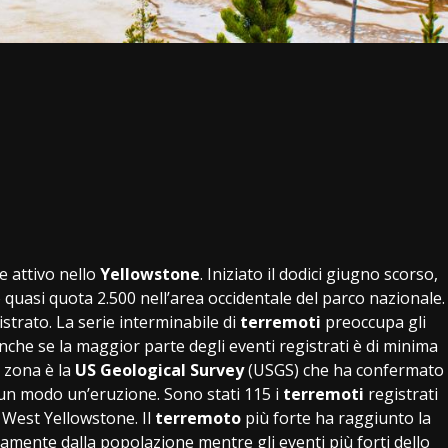
e attivo nello
Yellowstone
. Iniziato il dodici giugno scorso,
uasi quota 2.500 nell’area occidentale del parco nazionale.
strato. La serie interminabile di
terremoti
preoccupa gli
nche se la maggior parte degli eventi registrati è di minima
a zona è la
US Geological Survey
(USGS) che ha confermato
lcun modo un’eruzione. Sono stati 115 i
terremoti
registrati
i West Yellowstone. Il
terremoto
più forte ha raggiunto la
tamente dalla popolazione mentre gli eventi più forti dello