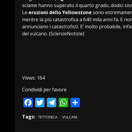
sciame hanno superato il quarto grado, dodici sis
Le
eruzioni dello Yellowstone
sono estremamente r
mentre la più catastrofica a 640 mila anni fa. E no
annunciano i catastrofisti. E’ molto probabile, infat
del vulcano. (ScienzeNotizie)
Views: 164
Condividi per favore
Facebook
Twitter
Telegram
WhatsApp
Condividi
Tags:
TETTONICA
VULCANI
Continue