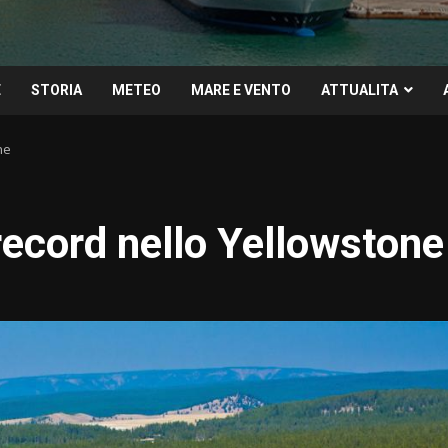
E
STORIA
METEO
MARE E VENTO
ATTUALITA
ne
ecord nello Yellowstone