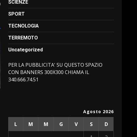
SCIENZE
a
SPORT
TECNOLOGIA
TERREMOTO
Uncategorized
PER LA PUBBLICITA' SU QUESTO SPAZIO
CON BANNERS 300X300 CHIAMA IL
340.666.74.51
Agosto 2026
L
M
M
G
V
S
D