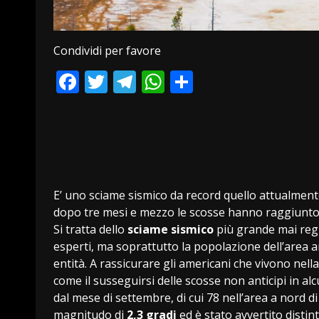
Condividi per favore
Facebook
Twitter
Telegram
WhatsApp
Condividi
E’ uno sciame sismico da record quello attualment
dopo tre mesi e mezzo le scosse hanno raggiunto q
Si tratta dello
sciame sismico
più grande mai regi
esperti, ma soprattutto la popolazione dell’area a
entità. A rassicurare gli americani che vivono nell
come il susseguirsi delle scosse non anticipi in a
dal mese di settembre, di cui 78 nell’area a nord d
magnitudo di
2,3 gradi
ed è stato avvertito distin