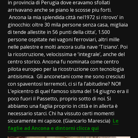
in provincia di Perugia dove eravamo sfollati
arrivavano anche se piano le scosse piu forti.
Ancona la mia splendida città nel1972 si ritrovo’ in
ginocchio: oltre 30 mila persone senza casa, migliaia
di tende allestite in 56 punti della citta’, 1.500
persone ospitate nei vagoni ferroviari, altri mille
nelle palestre e molti ancora sulla nave ‘Tiziano’. Poi
la ricostruzione, velocissima e ‘integrale’, anche del
centro storico. Ancona fu nominata come centro
pilota europeo per la ricostruzione con tecnologia
antisismica. Gli anconetani come me sono cresciuti
con spaventosi terremoti, ci si fa l’abitudine? NO!!
L’epicentro di quel famoso sisma del 14 giugno era il
poco fuori il Passetto, proprio sotto di noi. Si
abbiamo una faglia proprio in città e in allerta è
necessario starci. Chi ha vissuto certi momenti
sicuramente mi capisce. (Giancarlo Marescia)
Le
faglie ad Ancona e dintorni clicca qui