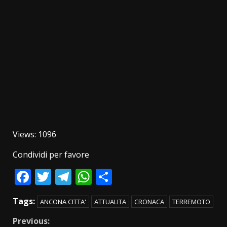
Views: 1096
Condividi per favore
Facebook
Twitter
Telegram
WhatsApp
Condividi
Tags:
ANCONA CITTA'
ATTUALITA
CRONACA
TERREMOTO
Continue
Previous: