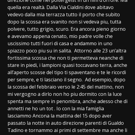
quella era realtà. Dalla Via Cialdini dove abitavo
vedevo dalla mia terrazza tutto il porto che subito
dopo la scossa era svanito non si vedeva piu, tutta
polvere, tutto grigio, scuro. Era ancora pieno giorno
e avevamo appena cenato, mio padre volle che
uscissimo tutti fuori di casa e andammo in uno
spiazzo poco piu su in salita. Attorno alle 23 un’altra
fortissima scossa che non ti permetteva neanche di
stare in piedi, i lampioni quasi toccavano terra, anche
all’aperto scosse del tipo ti spaventano e te le ricordi
per sempre, e ti lasciano il segno. Ad esempio, dopo
la scossa del febbraio verso le 2:45 del mattino, non
mi vergogno a dirlo non ho piu dormito con la luce
spenta ma sempre in penombra, anche adesso che di
annetti ne ho un tot . Io con la mia famiglia
lasciammo Ancona la mattina del 15 dopo aver
passato la notte in auto direzione parenti di Gualdo
Tadino e tornammo ai primi di settembre ma anche li