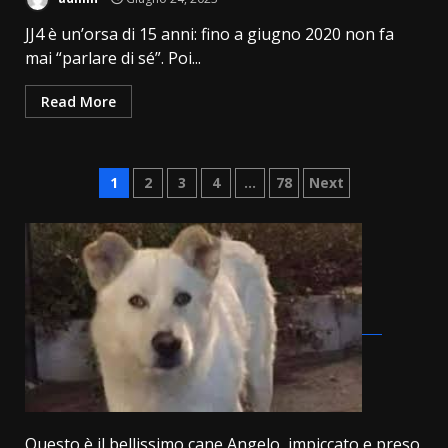
JJ4 è un’orsa di 15 anni: fino a giugno 2020 non fa
mai “parlare di sé”. Poi...
Read More
Paginazione
1
2
3
4
…
78
Next
degli
articoli
Questo è il bellissimo cane Angelo, impiccato e preso