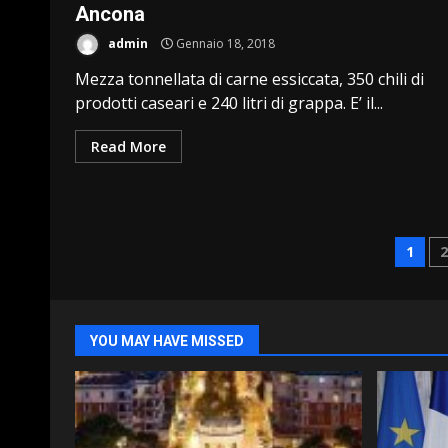
Ancona
admin
Gennaio 18, 2018
Mezza tonnellata di carne essiccata, 350 chili di
prodotti caseari e 240 litri di grappa. E’ il...
Read More
Pag
1
degl
arti
YOU MAY HAVE MISSED