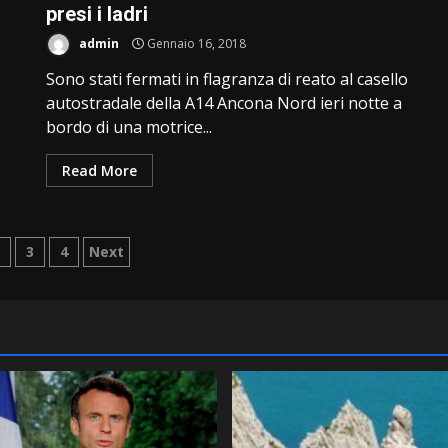
presi i ladri
admin
Gennaio 16, 2018
Sono stati fermati in flagranza di reato al casello
autostradale della A14 Ancona Nord ieri notte a
bordo di una motrice...
Read More
inazione
2
3
4
Next
i
coli