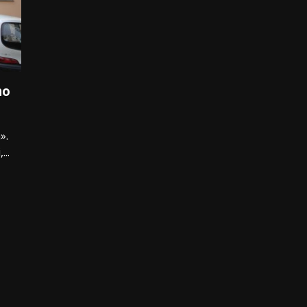
no
».
...