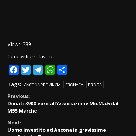
Views: 389
Condividi per favore
Facebook
Twitter
Telegram
WhatsApp
Condividi
Tags:
ANCONA PROVINCIA
CRONACA
DROGA
Continue
Previous:
Donati 3900 euro all’Associazione Mo.Ma.5 dal
Reading
M5S Marche
Next:
Uomo investito ad Ancona in gravissime