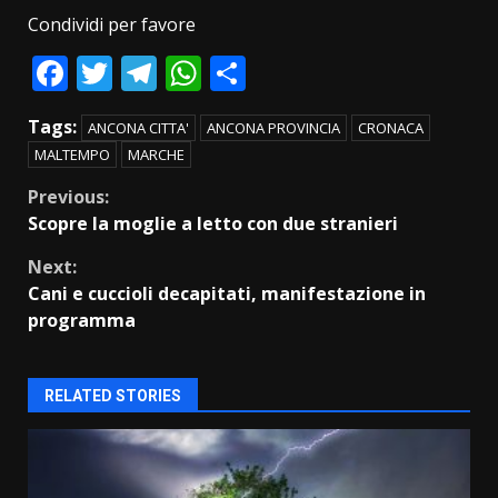
Condividi per favore
Facebook
Twitter
Telegram
WhatsApp
Condividi
Tags:
ANCONA CITTA'
ANCONA PROVINCIA
CRONACA
MALTEMPO
MARCHE
Continue
Previous:
Scopre la moglie a letto con due stranieri
Reading
Next:
Cani e cuccioli decapitati, manifestazione in
programma
RELATED STORIES