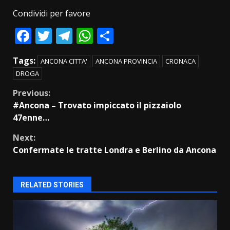
Condividi per favore
Facebook
Twitter
Telegram
WhatsApp
Condividi
Tags:
ANCONA CITTA'
ANCONA PROVINCIA
CRONACA
DROGA
Continue
Previous:
#Ancona – Trovato impiccato il pizzaiolo
Reading
47enne…
Next:
Confermate le tratte Londra e Berlino da Ancona
RELATED STORIES