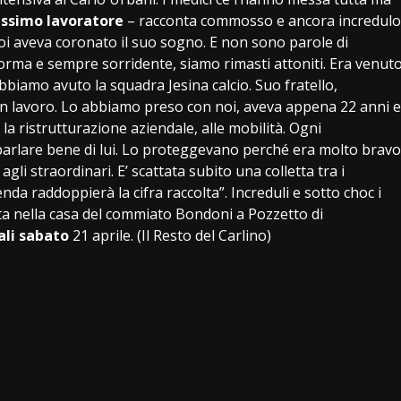
issimo lavoratore
– racconta commosso e ancora incredulo
noi aveva coronato il suo sogno. E non sono parole di
forma e sempre sorridente, siamo rimasti attoniti. Era venut
bbiamo avuto la squadra Jesina calcio. Suo fratello,
i un lavoro. Lo abbiamo preso con noi, aveva appena 22 anni e
 la ristrutturazione aziendale, alle mobilità. Ogni
parlare bene di lui. Lo proteggevano perché era molto bravo
li straordinari. E’ scattata subito una colletta tra i
enda raddoppierà la cifra raccolta”. Increduli e sotto choc i
tita nella casa del commiato Bondoni a Pozzetto di
ali sabato
21 aprile. (Il Resto del Carlino)