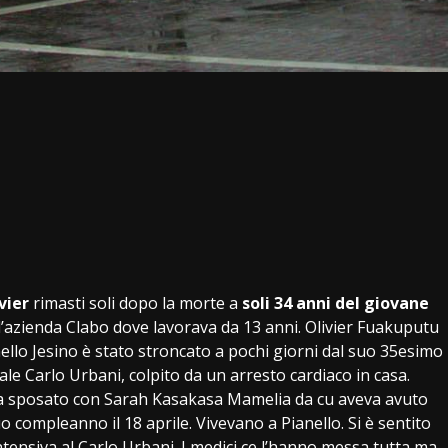
vier
rimasti soli dopo la morte a
soli 34 anni del giovane
a l’azienda Clabo dove lavorava da 13 anni. Olivier Fuakuputu
llo Jesino è stato stroncato a pochi giorni dal suo 35esimo
e Carlo Urbani, colpito da un arresto cardiaco in casa.
era sposato con Sarah Kasakasa Mamelia da cu aveva avuto
uo compleanno il 18 aprile. Vivevano a Pianello. Si è sentito
ntensiva al Carlo Urbani. I medici ce l’hanno messa tutta ma