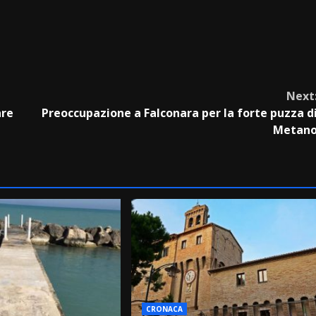
Next
are
Preoccupazione a Falconara per la forte puzza d
Metan
CRONACA