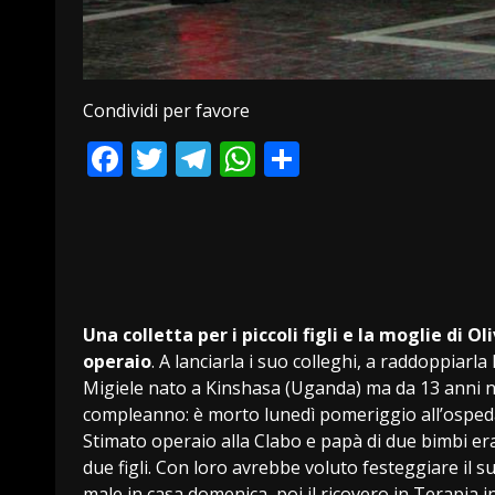
Condividi per favore
Facebook
Twitter
Telegram
WhatsApp
Condividi
Una colletta per i piccoli figli e la moglie di Oli
operaio
. A lanciarla i suo colleghi, a raddoppiarl
Migiele nato a Kinshasa (Uganda) ma da 13 anni ne
compleanno: è morto lunedì pomeriggio all’ospedal
Stimato operaio alla Clabo e papà di due bimbi 
due figli. Con loro avrebbe voluto festeggiare il s
male in casa domenica, poi il ricovero in Terapia i