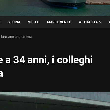
E
STORIA
METEO
MARE E VENTO
ATTUALITA
 lanciano una colletta
a 34 anni, i colleghi
a