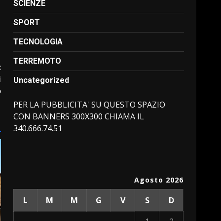
SCIENZE
SPORT
TECNOLOGIA
TERREMOTO
:
i
Uncategorized
o
PER LA PUBBLICITA' SU QUESTO SPAZIO
CON BANNERS 300X300 CHIAMA IL
340.666.74.51
Agosto 2026
L
M
M
G
V
S
D