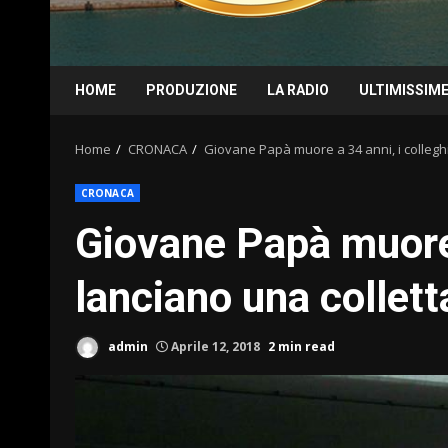
HOME
PRODUZIONE
LA RADIO
ULTIMISSIM
Home
CRONACA
Giovane Papà muore a 34 anni, i colleghi
CRONACA
Giovane Papà muore 
lanciano una collett
admin
Aprile 12, 2018
2 min read