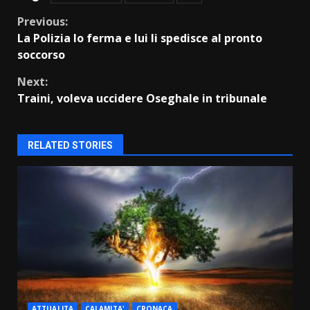
Continue
Previous:
La Polizia lo ferma e lui li spedisce al pronto
Reading
soccorso
Next:
Traini, voleva uccidere Oseghale in tribunale
RELATED STORIES
ATTUALITA
CALAMITA'
CRONACA