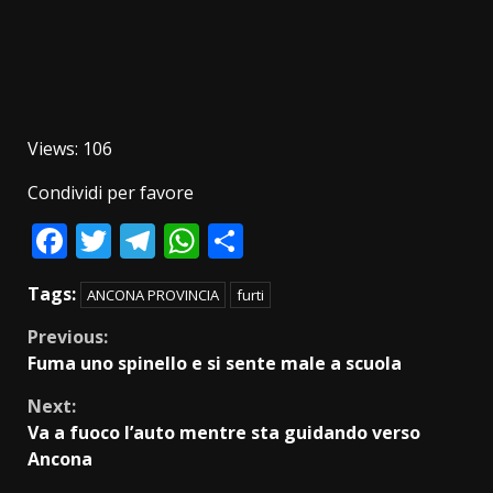
Views: 106
Condividi per favore
Facebook
Twitter
Telegram
WhatsApp
Condividi
Tags:
ANCONA PROVINCIA
furti
Continue
Previous:
Fuma uno spinello e si sente male a scuola
Reading
Next:
Va a fuoco l’auto mentre sta guidando verso
Ancona