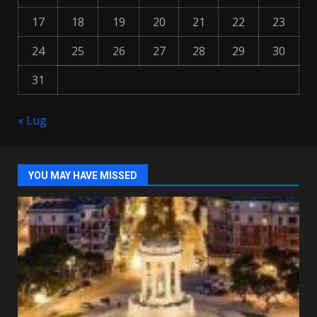
17
18
19
20
21
22
23
24
25
26
27
28
29
30
31
« Lug
YOU MAY HAVE MISSED