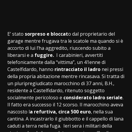
E’ stato
sorpreso e bloccat
o dal proprietario del
garage mentre frugava tra le scatole ma quando si è
accorto di lui l’ha aggredito, riuscendo subito a
liberarsi e a
fuggire.
I carabinieri, avvertiti
telefonicamente dalla “vittima”, un 41enne di
Castelfidardo, hanno
rintracciato il ladro
nei pressi
della propria abitazione mentre rincasava. Si tratta di
un pluripregiudicato marocchino di 37 anni, B.H.,
residente a Castelfidardo, ritenuto soggetto
socialmente pericoloso e
considerato ladro seriale
.
Il fatto era successo il 12 scorso. Il marocchino aveva
nascosto l
a refurtiva, circa 500 euro
, nella sua
cantina. A incastrarlo il giubbotto e il cappello di lana
caduti a terra nella fuga. Ieri sera i militari della