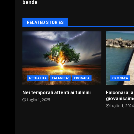
Reading
banda
RELATED STORIES
ATTUALITA
CALAMITA'
CRONACA
CRONACA
Nei temporali attenti ai fulmini
Falconara: 
giovanissimo
Luglio 1, 2025
Luglio 1, 2024