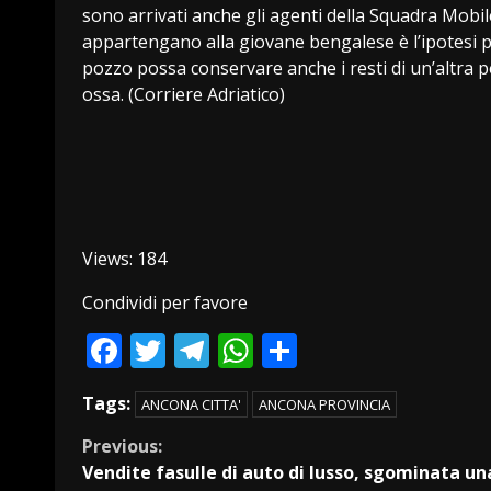
sono arrivati anche gli agenti della Squadra Mobile 
appartengano alla giovane bengalese è l’ipotesi pre
pozzo possa conservare anche i resti di un’altra
ossa. (Corriere Adriatico)
Views: 184
Condividi per favore
Facebook
Twitter
Telegram
WhatsApp
Condividi
Tags:
ANCONA CITTA'
ANCONA PROVINCIA
Continue
Previous:
Vendite fasulle di auto di lusso, sgominata un