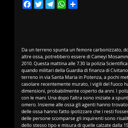
Facebook
Twitter
Telegram
WhatsApp
Condividi
Da un terreno spunta un femore carbonizzato, do
altre ossa, potrebbero essere di Cameyi Mosamme
2010. Questa mattina alle 7.30 la polizia Scientific
quando militari della Guardia di finanza di Civit
terreno in via Santa Maria in Potenza, a pochi met
casolare recentemente murato, i vigili del fuoco 
dimensioni, probabilmente coperto da anni. I polizi
con le mani. Una dopo l’altra sono iniziate a spunt
omero. Insieme alle ossa gli agenti hanno trovat
delle ossa hanno fatto ipotizzare che i resti fosse
delle persone scomparse gli inquirenti sono risali
dello stesso tipo e misura di quelle calzate dalla 