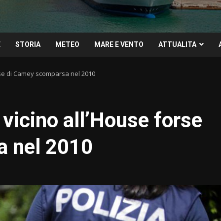
E
STORIA
METEO
MARE E VENTO
ATTUALITA
orse di Camey scomparsa nel 2010
 vicino all’House forse
a nel 2010