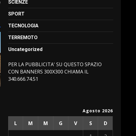
e
SCIENZE
SPORT
TECNOLOGIA
TERREMOTO
Uncategorized
PER LA PUBBLICITA' SU QUESTO SPAZIO
CON BANNERS 300X300 CHIAMA IL
340.666.74.51
Agosto 2026
L
M
M
G
V
S
D