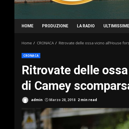
HOME
PRODUZIONE
LA RADIO
ULTIMISSIM
Home
CRONACA
Ritrovate delle ossa vicino all’House f
CRONACA
Ritrovate delle ossa
di Camey scompars
admin
Marzo 28, 2018
2 min read