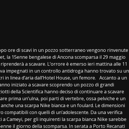
po ore di scavi in un pozzo sotterraneo vengono rinvenute
t, la 15enne bengalese di Ancona scomparsa il 29 maggio
a riprenderà a scavare. L’orrore è emerso ieri mattina alle 11
anova impegnati in un controllo antidroga hanno trovato su un
ri in linea d’aria dall’Hotel House, un femore. Accanto a un
hanno iniziato a scavare scoprendo un pozzo di grandi
otti della Scientifica hanno deciso di continuare a scavare
are prima un’ulna, poi parti di vertebre, ossa pelviche e un
o anche una scarpa Nike bianca e un foulard. Le dimensioni
ro compatibili con quelli di un’adolescente. Da una verifica
ti a Cameyi, per gli inquirenti la scarpa bianca Nike sarebbe
15enne il giorno della scomparsa. In serata a Porto Recanati