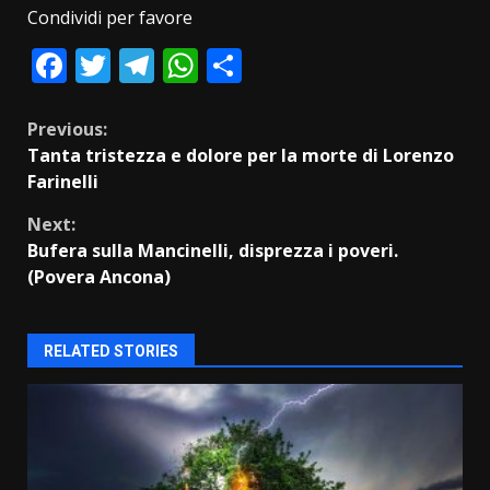
Condividi per favore
Facebook
Twitter
Telegram
WhatsApp
Condividi
Continue
Previous:
Tanta tristezza e dolore per la morte di Lorenzo
Reading
Farinelli
Next:
Bufera sulla Mancinelli, disprezza i poveri.
(Povera Ancona)
RELATED STORIES