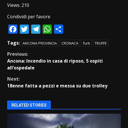
Views: 210
Condividi per favore
Facebook
Twitter
Telegram
WhatsApp
Condividi
Tags:
ANCONA PROVINCIA
CRONACA
furti
TRUFFE
Continue
Previous:
Ancona: Incendio in casa di riposo, 5 ospiti
Reading
all’ospedale
Next:
18enne fatta a pezzi e messa su due trolley
RELATED STORIES