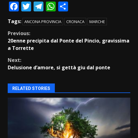
Facebook
Twitter
Telegram
WhatsApp
Condividi
Tags:
ANCONA PROVINCIA
CRONACA
MARCHE
Continue
Previous:
20enne precipita dal Ponte del Pincio, gravissima
Reading
a Torrette
Next:
Delusione d’amore, si gettà giu dal ponte
RELATED STORIES