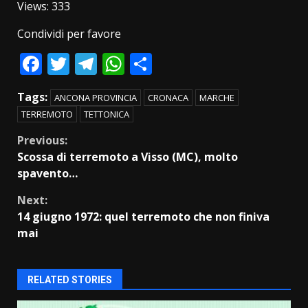
Views: 333
Condividi per favore
Facebook
Twitter
Telegram
WhatsApp
Condividi
Tags:
ANCONA PROVINCIA
CRONACA
MARCHE
TERREMOTO
TETTONICA
Continue
Previous:
Scossa di terremoto a Visso (MC), molto
Reading
spavento…
Next:
14 giugno 1972: quel terremoto che non finiva
mai
RELATED STORIES