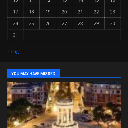
17
18
19
20
21
22
23
24
25
26
27
28
29
30
31
« Lug
YOU MAY HAVE MISSED