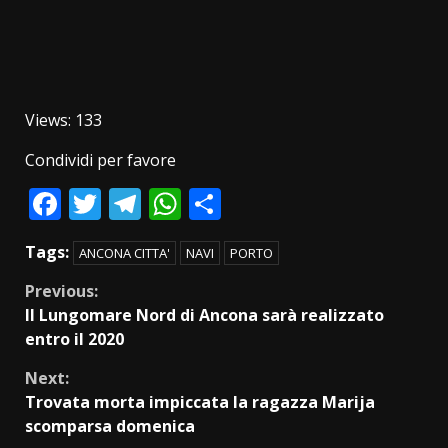
Views: 133
Condividi per favore
Facebook
Twitter
Telegram
WhatsApp
Condividi
Tags:
ANCONA CITTA'
NAVI
PORTO
Continue
Previous:
Il Lungomare Nord di Ancona sarà realizzato
Reading
entro il 2020
Next:
Trovata morta impiccata la ragazza Marija
scomparsa domenica